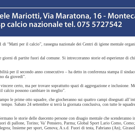
1 di “Matti per il calcio”, rassegna nazionale dei Centri di igiene mentale organ
re giorni di partite fuori dal comune. Si intrecceranno storie ed esperienze di c
ilità per il secondo anno consecutivo – ha detto in conferenza stampa il sinda
smo da giovedì”.
 vincere certo, ma per trovare soprattutto spazi di aggregazione e inclusione. M
e il calcio possono cambiare in meglio”.
 campo le prime otto squadre, che giocheranno sui quattro campi disegnati all’i
tempo. Sabato 24 settembre si terrà la giornata conclusiva, con tutte le squadre 
onfermano le storie delle duecento persone con disagio mentale che scenderanno 
Fuori di pallone, Torino; Va’ Pensiero, Parma; Global Sport Lario Como, Como; A
egrea; Insieme per sport, Genova; A.s.d. Fuori di testa, Fabriano (An); Giraso