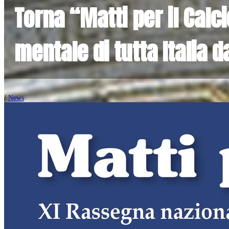
Torna “Matti per il Calc
mentale di tutta Italia 
/
News