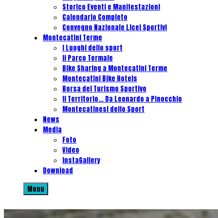
Storico Eventi e Manifestazioni
Calendario Completo
Convegno Nazionale Licei Sportivi
Montecatini Terme
I Luoghi dello sport
Il Parco Termale
Bike Sharing a Montecatini Terme
Montecatini Bike Hotels
Borsa del Turismo Sportivo
Il Territorio… Da Leonardo a Pinocchio
Montecatinesi dello Sport
News
Media
Foto
Video
InstaGallery
Download
Menu