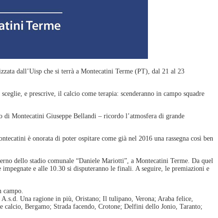
izzata dall’Uisp che si terrà a Montecatini Terme (PT), dal 21 al 23
hi sceglie, e prescrive, il calcio come terapia: scenderanno in campo squadre
co di Montecatini Giuseppe Bellandi – ricordo l’atmosfera di grande
ontecatini è onorata di poter ospitare come già nel 2016 una rassegna così ben
nterno dello stadio comunale “Daniele Mariotti”, a Montecatini Terme. Da quel
impegnate e alle 10.30 si disputeranno le finali. A seguire, le premiazioni e
in campo.
.s.d. Una ragione in più, Oristano; Il tulipano, Verona; Araba felice,
le calcio, Bergamo; Strada facendo, Crotone; Delfini dello Jonio, Taranto;