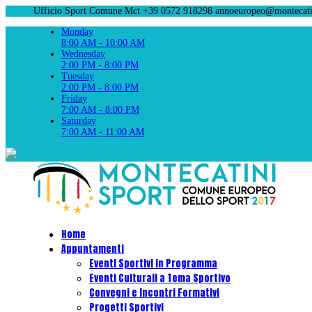
Ufficio Sport Comune Mct +39 0572 918298
annoeuropeo@montecatin
Monday
8:00 AM - 10:00 AM
Wednesday
2:00 PM - 8:00 PM
Tuesday
2:00 PM - 8:00 PM
Friday
7:00 AM - 8:00 PM
Saturday
7:00 AM - 11:00 AM
Home
Appuntamenti
Eventi Sportivi in Programma
Eventi Culturali a Tema Sportivo
Convegni e Incontri Formativi
Progetti Sportivi