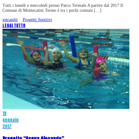
Tutti i lunedì e mercoledì presso Parco Termale A partire dal 2017 Il
Comune di Montecatini Terme è tra i pochi comuni […]
gstrambi
Progetti Sportivi
LEGGI TUTTO
19
gennaio
2017
Progetto “Acqua Giocando”