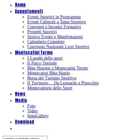
Home
Appuntamenti
Eventi Sportivi in Programma
Eventi Culturali a Tema Sportivo
Convegni e Incontri Formativi
Progetti Sportivi
Storico Eventi e Manifestazioni
Calendario Completo
Convegno Nazionale Licei Sportivi
Montecatini Terme
I Luoghi dello sport
Il Parco Termale
Bike Sharing a Montecatini Terme
Montecatini Bike Hotels
Borsa del Turismo Sportivo
Il Territorio… Da Leonardo a Pinocchio
Montecatinesi dello Sport
News
Media
Foto
Video
InstaGallery
Download