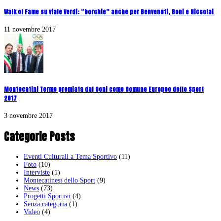
Walk of Fame su viale Verdi: “borchie” anche per Benvenuti, Boni e Niccolai
11 novembre 2017
Montecatini Terme premiata dal Coni come Comune Europeo dello Sport
2017
3 novembre 2017
Categorie Posts
Eventi Culturali a Tema Sportivo
(11)
Foto
(10)
Interviste
(1)
Montecatinesi dello Sport
(9)
News
(73)
Progetti Sportivi
(4)
Senza categoria
(1)
Video
(4)