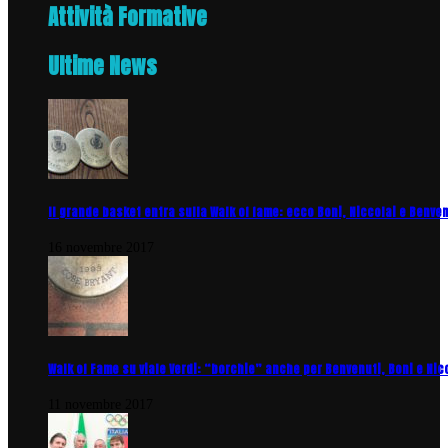
Attività Formative
Ultime News
Il grande basket entra sulla Walk of fame: ecco Boni, Niccolai e Benve
16 novembre 2017
Walk of Fame su viale Verdi: “borchie” anche per Benvenuti, Boni e Nic
11 novembre 2017