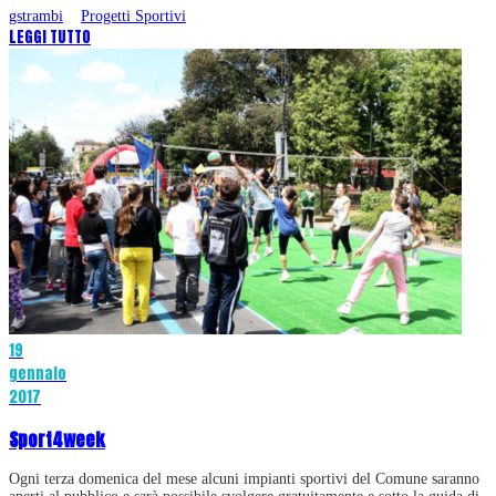
gstrambi
Progetti Sportivi
LEGGI TUTTO
19
gennaio
2017
Sport4week
Ogni terza domenica del mese alcuni impianti sportivi del Comune saranno