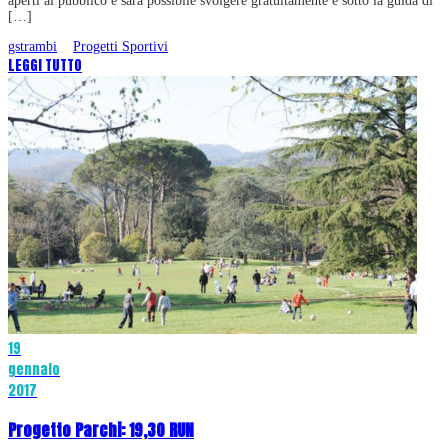
aperti al pubblico e sarà possibile svolgere gratuitamente e sotto la guida di
[…]
gstrambi
Progetti Sportivi
LEGGI TUTTO
19
gennaio
2017
Progetto Parchi: 19,30 RUN