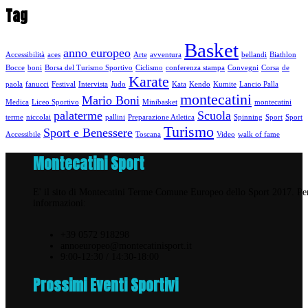
Tag
Basket
anno europeo
Accessibilità
aces
Arte
avventura
bellandi
Biathlon
Bocce
boni
Borsa del Turismo Sportivo
Ciclismo
conferenza stampa
Convegni
Corsa
de
Karate
paola
fanucci
Festival
Intervista
Judo
Kata
Kendo
Kumite
Lancio Palla
montecatini
Mario Boni
Medica
Liceo Sportivo
Minibasket
montecatini
palaterme
Scuola
terme
niccolai
pallini
Preparazione Atletica
Spinning
Sport
Sport
Turismo
Sport e Benessere
Accessibile
Toscana
Video
walk of fame
Montecatini Sport
E' il sito di Montecatini Terme Comune Europeo dello Sport 2017. Pe
informazioni:
+39 0572 918298
annoeuropeo@montecatinisport.it
9:00-12:30 / 14:30-18:00
Prossimi Eventi Sportivi