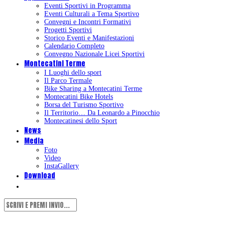
Eventi Sportivi in Programma
Eventi Culturali a Tema Sportivo
Convegni e Incontri Formativi
Progetti Sportivi
Storico Eventi e Manifestazioni
Calendario Completo
Convegno Nazionale Licei Sportivi
Montecatini Terme
I Luoghi dello sport
Il Parco Termale
Bike Sharing a Montecatini Terme
Montecatini Bike Hotels
Borsa del Turismo Sportivo
Il Territorio… Da Leonardo a Pinocchio
Montecatinesi dello Sport
News
Media
Foto
Video
InstaGallery
Download