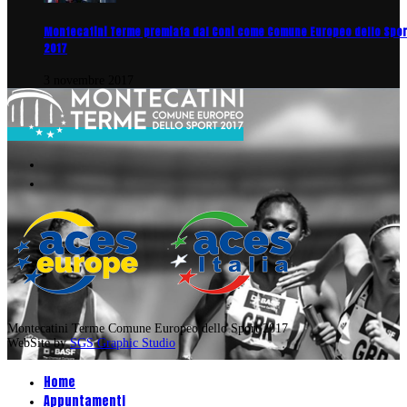
Montecatini Terme premiata dal Coni come Comune Europeo dello Spor
2017
3 novembre 2017
Montecatini Terme Comune Europeo dello Sport 2017
WebSite by
SGS Graphic Studio
Home
Appuntamenti