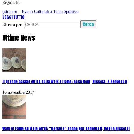
Regionale.
gstrambi
Eventi Culturali a Tema Sportivo
LEGGI TUTTO
Ricerca per:
Ultime News
Il grande basket entra sulla Walk of fame: ecco Boni, Niccolai e Benvenuti
16 novembre 2017
Walk of Fame su viale Verdi: “borchie” anche per Benvenuti, Boni e Niccolai