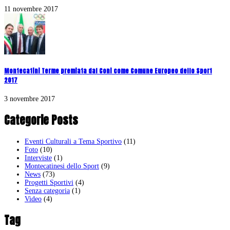
11 novembre 2017
Montecatini Terme premiata dal Coni come Comune Europeo dello Sport
2017
3 novembre 2017
Categorie Posts
Eventi Culturali a Tema Sportivo
(11)
Foto
(10)
Interviste
(1)
Montecatinesi dello Sport
(9)
News
(73)
Progetti Sportivi
(4)
Senza categoria
(1)
Video
(4)
Tag