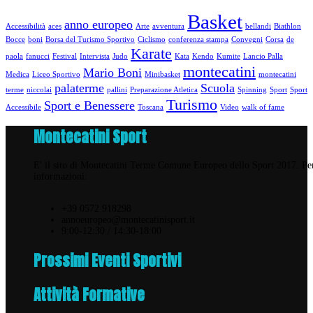
Basket
anno europeo
Accessibilità
aces
Arte
avventura
bellandi
Biathlon
Bocce
boni
Borsa del Turismo Sportivo
Ciclismo
conferenza stampa
Convegni
Corsa
de
Karate
paola
fanucci
Festival
Intervista
Judo
Kata
Kendo
Kumite
Lancio Palla
montecatini
Mario Boni
Medica
Liceo Sportivo
Minibasket
montecatini
palaterme
Scuola
terme
niccolai
pallini
Preparazione Atletica
Spinning
Sport
Sport
Turismo
Sport e Benessere
Accessibile
Toscana
Video
walk of fame
Montecatini Sport
E' il sito di Montecatini Terme Comune Europeo dello Sport 2017. Pe
informazioni:
+39 0572 918298
annoeuropeo@montecatinisport.it
9:00-12:30 / 14:30-18:00
Prossimi Eventi Sportivi
Attività Formative