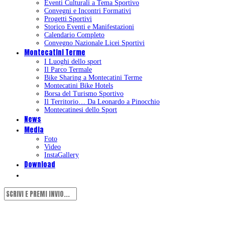
Eventi Culturali a Tema Sportivo
Convegni e Incontri Formativi
Progetti Sportivi
Storico Eventi e Manifestazioni
Calendario Completo
Convegno Nazionale Licei Sportivi
Montecatini Terme
I Luoghi dello sport
Il Parco Termale
Bike Sharing a Montecatini Terme
Montecatini Bike Hotels
Borsa del Turismo Sportivo
Il Territorio… Da Leonardo a Pinocchio
Montecatinesi dello Sport
News
Media
Foto
Video
InstaGallery
Download