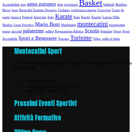
Basket
anno europeo
Accessibilità
aces
Arte
avventura
bellandi
Biathlon
Bocce
boni
Borsa del Turismo Sportivo
Ciclismo
conferenza stampa
Convegni
Corsa
de
Karate
paola
fanucci
Festival
Intervista
Judo
Kata
Kendo
Kumite
Lancio Palla
montecatini
Mario Boni
Medica
Liceo Sportivo
Minibasket
montecatini
palaterme
Scuola
terme
niccolai
pallini
Preparazione Atletica
Spinning
Sport
Sport
Turismo
Sport e Benessere
Accessibile
Toscana
Video
walk of fame
Montecatini Sport
E' il sito di Montecatini Terme Comune Europeo dello Sport 2017. Pe
informazioni:
+39 0572 918298
annoeuropeo@montecatinisport.it
9:00-12:30 / 14:30-18:00
Prossimi Eventi Sportivi
Attività Formative