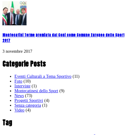
Montecatini Terme premiata dal Coni come Comune Europeo dello Sport
2017
3 novembre 2017
Categorie Posts
Eventi Culturali a Tema Sportivo
(11)
Foto
(10)
Interviste
(1)
Montecatinesi dello Sport
(9)
News
(73)
Progetti Sportivi
(4)
Senza categoria
(1)
Video
(4)
Tag