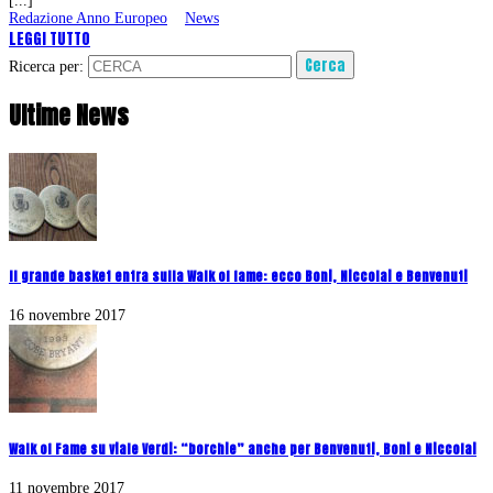
[...]
Redazione Anno Europeo
News
LEGGI TUTTO
Ricerca per:
Ultime News
Il grande basket entra sulla Walk of fame: ecco Boni, Niccolai e Benvenuti
16 novembre 2017
Walk of Fame su viale Verdi: “borchie” anche per Benvenuti, Boni e Niccolai
11 novembre 2017