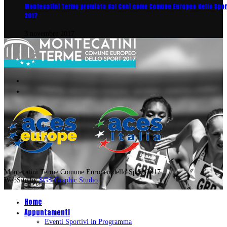
Montecatini Terme premiata dal Coni come Comune Europeo dello Spor
2017
3 novembre 2017
Montecatini Terme Comune Europeo dello Sport 2017
WebSite by
SGS Graphic Studio
Home
Appuntamenti
Eventi Sportivi in Programma