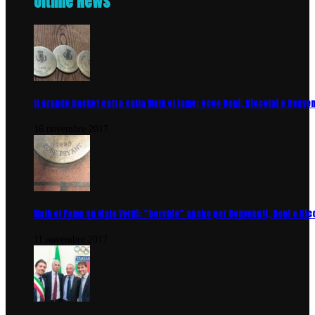
Ultime News
Il grande basket entra sulla Walk of fame: ecco Boni, Niccolai e Benve
16 novembre 2017
Walk of Fame su viale Verdi: “borchie” anche per Benvenuti, Boni e Nic
11 novembre 2017