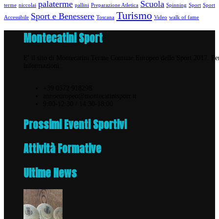
palaterme
Scuola
terme
niccolai
pallini
Preparazione Atletica
Spinning
Sport
Sport
Turismo
Sport e Benessere
Accessibile
Toscana
Video
walk of fame
Montecatini Sport
E' il sito di Montecatini Terme Comune Europeo dello Sport 2017. Pe
informazioni:
+39 0572 918298
annoeuropeo@montecatinisport.it
9:00-12:30 / 14:30-18:00
Prossimi Eventi Sportivi
Attività Formative
Ultime News