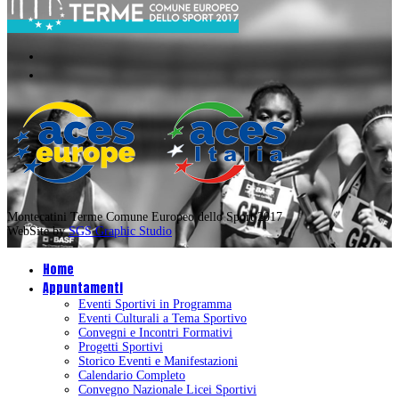
Montecatini Terme Comune Europeo dello Sport 2017
WebSite by
SGS Graphic Studio
Home
Appuntamenti
Eventi Sportivi in Programma
Eventi Culturali a Tema Sportivo
Convegni e Incontri Formativi
Progetti Sportivi
Storico Eventi e Manifestazioni
Calendario Completo
Convegno Nazionale Licei Sportivi