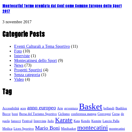
Montecatini Terme premiata dal Coni come Comune Europeo dello Sport
2017
3 novembre 2017
Categorie Posts
Eventi Culturali a Tema Sportivo
(11)
Foto
(10)
Interviste
(1)
Montecatinesi dello Sport
(9)
News
(73)
Progetti Sportivi
(4)
Senza categoria
(1)
Video
(4)
Tag
Basket
anno europeo
Accessibilità
aces
Arte
avventura
bellandi
Biathlon
Bocce
boni
Borsa del Turismo Sportivo
Ciclismo
conferenza stampa
Convegni
Corsa
de
Karate
paola
fanucci
Festival
Intervista
Judo
Kata
Kendo
Kumite
Lancio Palla
montecatini
Mario Boni
Medica
Liceo Sportivo
Minibasket
montecatini