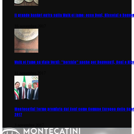
Il grande basket entra sulla Walk of fame: ecco Boni, Niccolai e Benve
16 novembre 2017
Walk of Fame su viale Verdi: “borchie” anche per Benvenuti, Boni e Nic
11 novembre 2017
Montecatini Terme premiata dal Coni come Comune Europeo dello Spor
2017
3 novembre 2017