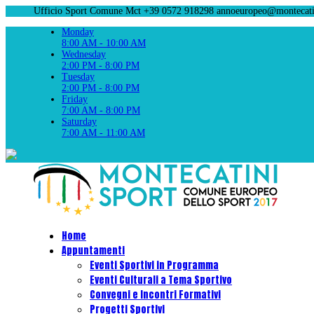
Ufficio Sport Comune Mct +39 0572 918298
annoeuropeo@montecatin
Monday
8:00 AM - 10:00 AM
Wednesday
2:00 PM - 8:00 PM
Tuesday
2:00 PM - 8:00 PM
Friday
7:00 AM - 8:00 PM
Saturday
7:00 AM - 11:00 AM
Home
Appuntamenti
Eventi Sportivi in Programma
Eventi Culturali a Tema Sportivo
Convegni e Incontri Formativi
Progetti Sportivi