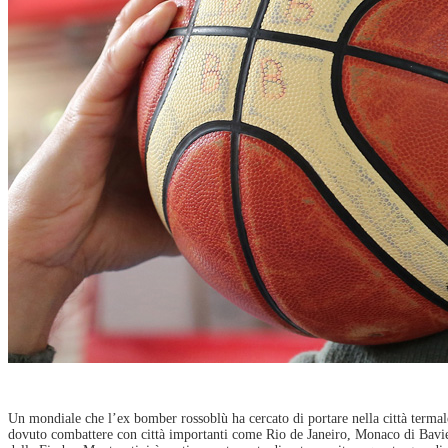
Un mondiale che l’ex bomber rossoblù ha cercato di portare nella città termal
dovuto combattere con città importanti come Rio de Janeiro, Monaco di Bavier