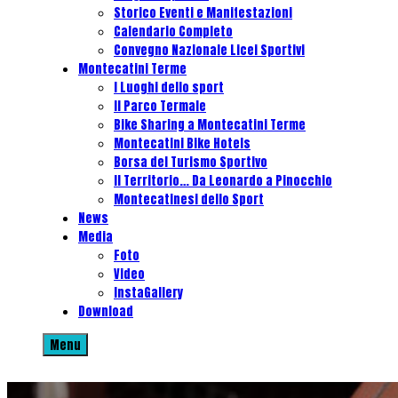
Storico Eventi e Manifestazioni
Calendario Completo
Convegno Nazionale Licei Sportivi
Montecatini Terme
I Luoghi dello sport
Il Parco Termale
Bike Sharing a Montecatini Terme
Montecatini Bike Hotels
Borsa del Turismo Sportivo
Il Territorio… Da Leonardo a Pinocchio
Montecatinesi dello Sport
News
Media
Foto
Video
InstaGallery
Download
Menu