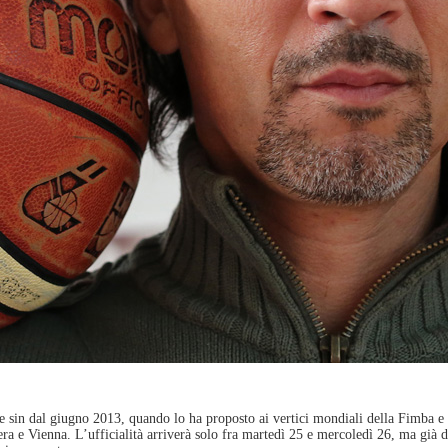
e sin dal giugno 2013, quando lo ha proposto ai vertici mondiali della Fimba e 
a e Vienna. L’ufficialità arriverà solo fra martedì 25 e mercoledì 26, ma già 