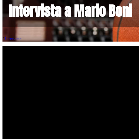
Intervista a Mario Boni
/
Interviste