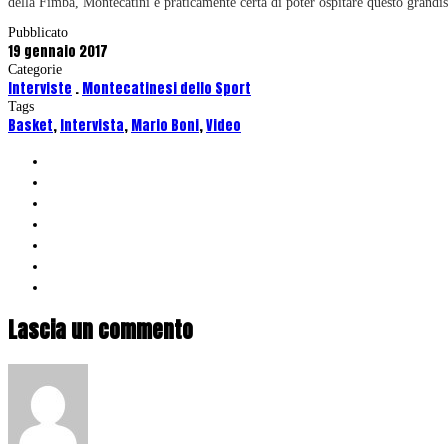
della Fimba, Montecatini è praticamente certa di poter ospitare questo grandi
Pubblicato
19 gennaio 2017
Categorie
Interviste
.
Montecatinesi dello Sport
Tags
Basket
,
Intervista
,
Mario Boni
,
Video
Lascia un commento