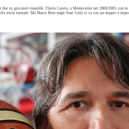
ri due ex giocatori rossoblù: Flavio Carera, a Montecatini nel 2000/2001 con l
a storia termale. Ma Mario Boni negli Stati Uniti ci va con un doppio e importa