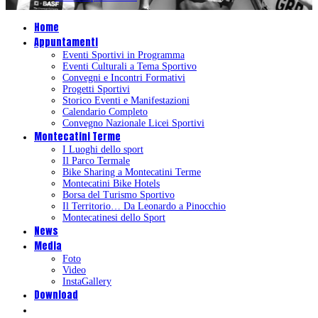
Home
Appuntamenti
Eventi Sportivi in Programma
Eventi Culturali a Tema Sportivo
Convegni e Incontri Formativi
Progetti Sportivi
Storico Eventi e Manifestazioni
Calendario Completo
Convegno Nazionale Licei Sportivi
Montecatini Terme
I Luoghi dello sport
Il Parco Termale
Bike Sharing a Montecatini Terme
Montecatini Bike Hotels
Borsa del Turismo Sportivo
Il Territorio… Da Leonardo a Pinocchio
Montecatinesi dello Sport
News
Media
Foto
Video
InstaGallery
Download