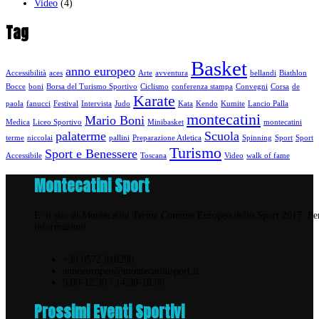
Video
(4)
Tag
Basket
anno europeo
Accessibilità
aces
Arte
avventura
bellandi
Biathlon
Bocce
boni
Borsa del Turismo Sportivo
Ciclismo
conferenza stampa
Convegni
Corsa
de
Karate
paola
fanucci
Festival
Intervista
Judo
Kata
Kendo
Kumite
Lancio Palla
montecatini
Mario Boni
Medica
Liceo Sportivo
Minibasket
montecatini
palaterme
Scuola
terme
niccolai
pallini
Preparazione Atletica
Spinning
Sport
Sport
Turismo
Sport e Benessere
Accessibile
Toscana
Video
walk of fame
Montecatini Sport
E' il sito di Montecatini Terme Comune Europeo dello Sport 2017. Pe
informazioni:
+39 0572 918298
annoeuropeo@montecatinisport.it
9:00-12:30 / 14:30-18:00
Prossimi Eventi Sportivi