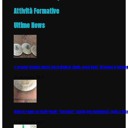
Attività Formative
Ultime News
Il grande basket entra sulla Walk of fame: ecco Boni, Niccolai e Benve
16 novembre 2017
Walk of Fame su viale Verdi: “borchie” anche per Benvenuti, Boni e Nic
11 novembre 2017