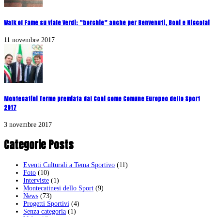
Walk of Fame su viale Verdi: “borchie” anche per Benvenuti, Boni e Niccolai
11 novembre 2017
Montecatini Terme premiata dal Coni come Comune Europeo dello Sport
2017
3 novembre 2017
Categorie Posts
Eventi Culturali a Tema Sportivo
(11)
Foto
(10)
Interviste
(1)
Montecatinesi dello Sport
(9)
News
(73)
Progetti Sportivi
(4)
Senza categoria
(1)