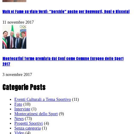
Walk of Fame su viale Verdi: “borchie” anche per Benvenuti, Boni e Niccolai
11 novembre 2017
Montecatini Terme premiata dal Coni come Comune Europeo dello Sport
2017
3 novembre 2017
Categorie Posts
Eventi Culturali a Tema Sportivo
(11)
Foto
(10)
Interviste
(1)
Montecatinesi dello Sport
(9)
News
(73)
Progetti Sportivi
(4)
Senza categoria
(1)
Video
(4)