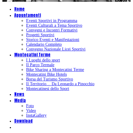
Home
Appuntamenti
Eventi Sportivi in Programma
Eventi Culturali a Tema Sportivo
Convegni e Incontri Formativi
Progetti Sportivi
Storico Eventi e Manifestazioni
Calendario Completo
Convegno Nazionale Licei Sportivi
Montecatini Terme
I Luoghi dello sport
Il Parco Termale
Bike Sharing a Montecatini Terme
Montecatini Bike Hotels
Borsa del Turismo Sportivo
Il Territorio… Da Leonardo a Pinocchio
Montecatinesi dello Sport
News
Media
Foto
Video
InstaGallery
Download