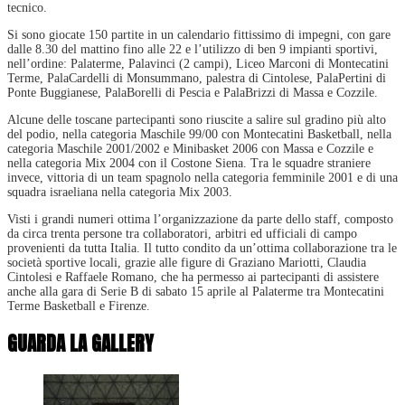
tecnico.
Si sono giocate 150 partite in un calendario fittissimo di impegni, con gare
dalle 8.30 del mattino fino alle 22 e l’utilizzo di ben 9 impianti sportivi,
nell’ordine: Palaterme, Palavinci (2 campi), Liceo Marconi di Montecatini
Terme, PalaCardelli di Monsummano, palestra di Cintolese, PalaPertini di
Ponte Buggianese, PalaBorelli di Pescia e PalaBrizzi di Massa e Cozzile.
Alcune delle toscane partecipanti sono riuscite a salire sul gradino più alto
del podio, nella categoria Maschile 99/00 con Montecatini Basketball, nella
categoria Maschile 2001/2002 e Minibasket 2006 con Massa e Cozzile e
nella categoria Mix 2004 con il Costone Siena. Tra le squadre straniere
invece, vittoria di un team spagnolo nella categoria femminile 2001 e di una
squadra israeliana nella categoria Mix 2003.
Visti i grandi numeri ottima l’organizzazione da parte dello staff, composto
da circa trenta persone tra collaboratori, arbitri ed ufficiali di campo
provenienti da tutta Italia. Il tutto condito da un’ottima collaborazione tra le
società sportive locali, grazie alle figure di Graziano Mariotti, Claudia
Cintolesi e Raffaele Romano, che ha permesso ai partecipanti di assistere
anche alla gara di Serie B di sabato 15 aprile al Palaterme tra Montecatini
Terme Basketball e Firenze.
GUARDA LA GALLERY