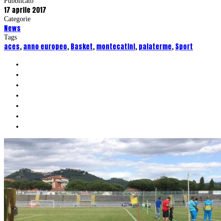
Pubblicato
17 aprile 2017
Categorie
News
Tags
aces
,
anno europeo
,
Basket
,
montecatini
,
palaterme
,
Sport