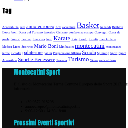
Tag
Basket
anno europeo
Accessibilità
aces
Arte
avventura
bellandi
Biathlon
Bocce
boni
Borsa del Turismo Sportivo
Ciclismo
conferenza stampa
Convegni
Corsa
de
Karate
paola
fanucci
Festival
Intervista
Judo
Kata
Kendo
Kumite
Lancio Palla
montecatini
Mario Boni
Medica
Liceo Sportivo
Minibasket
montecatini
palaterme
Scuola
terme
niccolai
pallini
Preparazione Atletica
Spinning
Sport
Sport
Turismo
Sport e Benessere
Accessibile
Toscana
Video
walk of fame
Montecatini Sport
E' il sito di Montecatini Terme Comune Europeo dello Sport 2017. Pe
informazioni:
+39 0572 918298
annoeuropeo@montecatinisport.it
9:00-12:30 / 14:30-18:00
Prossimi Eventi Sportivi