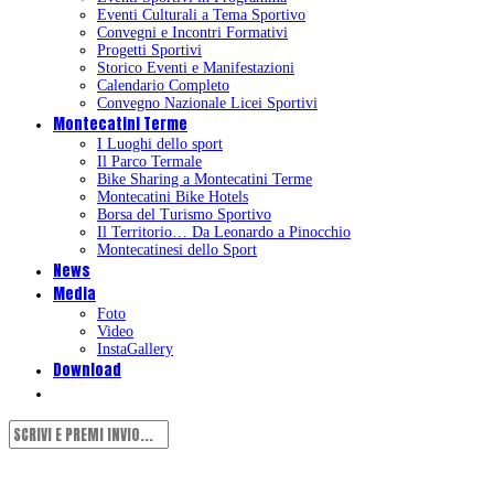
Eventi Culturali a Tema Sportivo
Convegni e Incontri Formativi
Progetti Sportivi
Storico Eventi e Manifestazioni
Calendario Completo
Convegno Nazionale Licei Sportivi
Montecatini Terme
I Luoghi dello sport
Il Parco Termale
Bike Sharing a Montecatini Terme
Montecatini Bike Hotels
Borsa del Turismo Sportivo
Il Territorio… Da Leonardo a Pinocchio
Montecatinesi dello Sport
News
Media
Foto
Video
InstaGallery
Download