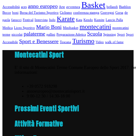
Basket
anno europeo
Accessibilità
aces
Arte
avventura
bellandi
Biathlon
Bocce
boni
Borsa del Turismo Sportivo
Ciclismo
conferenza stampa
Convegni
Corsa
de
Karate
paola
fanucci
Festival
Intervista
Judo
Kata
Kendo
Kumite
Lancio Palla
montecatini
Mario Boni
Medica
Liceo Sportivo
Minibasket
montecatini
palaterme
Scuola
terme
niccolai
pallini
Preparazione Atletica
Spinning
Sport
Sport
Turismo
Sport e Benessere
Accessibile
Toscana
Video
walk of fame
Montecatini Sport
E' il sito di Montecatini Terme Comune Europeo dello Sport 2017. Pe
informazioni:
+39 0572 918298
annoeuropeo@montecatinisport.it
9:00-12:30 / 14:30-18:00
Prossimi Eventi Sportivi
Attività Formative