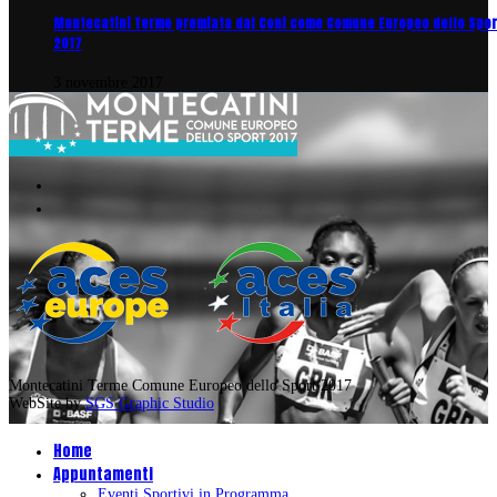
Montecatini Terme premiata dal Coni come Comune Europeo dello Spor
2017
3 novembre 2017
Montecatini Terme Comune Europeo dello Sport 2017
WebSite by
SGS Graphic Studio
Home
Appuntamenti
Eventi Sportivi in Programma