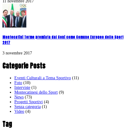
11 novembre 2017
Montecatini Terme premiata dal Coni come Comune Europeo dello Sport
2017
3 novembre 2017
Categorie Posts
Eventi Culturali a Tema Sportivo
(11)
Foto
(10)
Interviste
(1)
Montecatinesi dello Sport
(9)
News
(73)
Progetti Sportivi
(4)
Senza categoria
(1)
Video
(4)
Tag