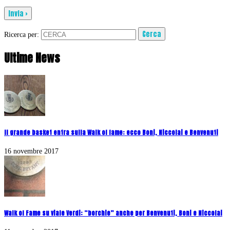
Ricerca per:
Ultime News
Il grande basket entra sulla Walk of fame: ecco Boni, Niccolai e Benvenuti
16 novembre 2017
Walk of Fame su viale Verdi: “borchie” anche per Benvenuti, Boni e Niccolai