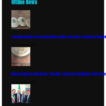
Ultime News
Il grande basket entra sulla Walk of fame: ecco Boni, Niccolai e Benve
16 novembre 2017
Walk of Fame su viale Verdi: “borchie” anche per Benvenuti, Boni e Nic
11 novembre 2017