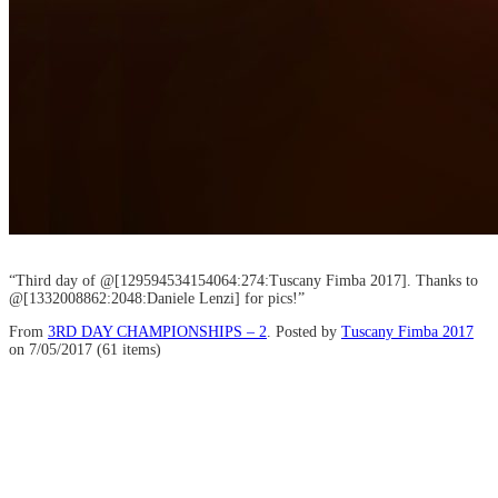
“Third day of @[129594534154064:274:Tuscany Fimba 2017]. Thanks to
@[1332008862:2048:Daniele Lenzi] for pics!”
From
3RD DAY CHAMPIONSHIPS – 2
. Posted by
Tuscany Fimba 2017
on 7/05/2017 (61 items)