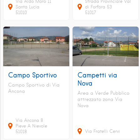
Via Aldo Moro
11
Strada Provinciale Val
Santa Lucia
di Forfora
53
51010
51017
Campo Sportivo
Campetti via
Nova
Campo Sportivo di Via
Ancona
Area a Verde Pubblico
attrezzato zona Via
Nova
Via Ancona
8
Pieve A Nievole
Via Fratelli Cervi
51018