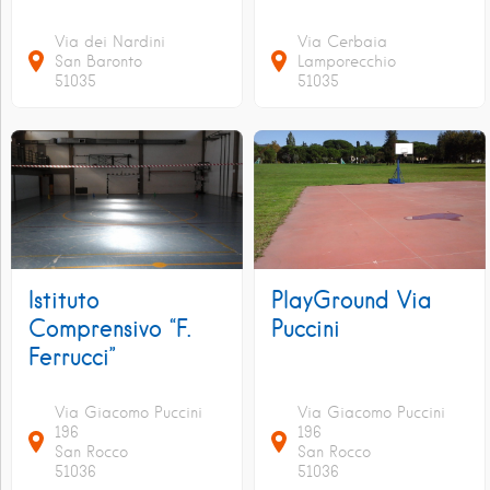
Via dei Nardini
Via Cerbaia
San Baronto
Lamporecchio
51035
51035
Istituto
PlayGround Via
Comprensivo “F.
Puccini
Ferrucci”
Via Giacomo Puccini
Via Giacomo Puccini
196
196
San Rocco
San Rocco
51036
51036