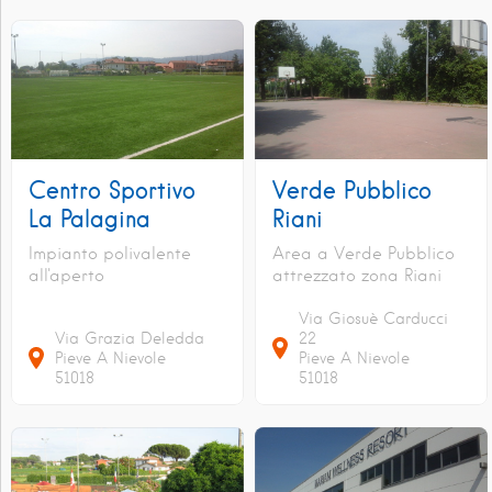
Centro Sportivo
Verde Pubblico
La Palagina
Riani
Impianto polivalente
Area a Verde Pubblico
all'aperto
attrezzato zona Riani
Via Giosuè Carducci
Via Grazia Deledda
22
Pieve A Nievole
Pieve A Nievole
51018
51018