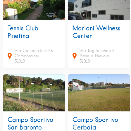
Tennis Club
Mariani Wellness
Pinetina
Center
Via Camporcioni
25
Via Tagliamento
9
Camporcioni
Pieve A Nievole
51019
51018
Campo Sportivo
Campo Sportivo
San Baronto
Cerbaia