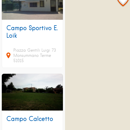
Campo Sportivo E.
Loik
Piazza Gentili Luigi
73
Monsummano Terme
51015
Campo Calcetto