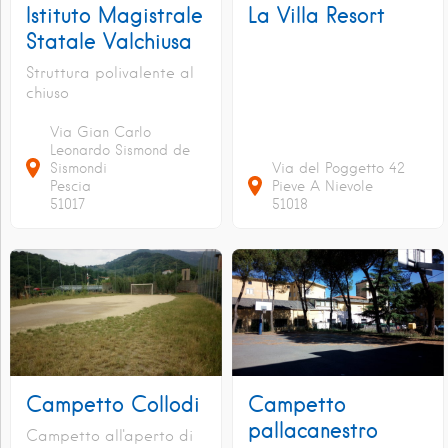
Istituto Magistrale
La Villa Resort
Statale Valchiusa
Struttura polivalente al
chiuso
Via Gian Carlo
Leonardo Sismond de
Sismondi
Via del Poggetto
42
Pescia
Pieve A Nievole
51017
51018
Campetto Collodi
Campetto
pallacanestro
Campetto all'aperto di