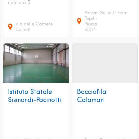
calcio a 5
Piazza Giulio Cesare
Pupilli
Via delle Cartiere
Pescia
Collodi
51017
Istituto Statale
Bocciofila
Sismondi-Pacinotti
Calamari