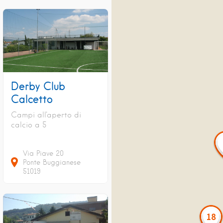
Derby Club
Calcetto
Campi all'aperto di
calcio a 5
Via Piave
20
Ponte Buggianese
51019
18