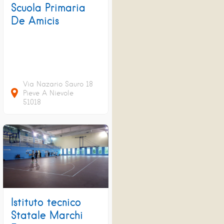
Scuola Primaria
De Amicis
Via Nazario Sauro
18
Pieve A Nievole
51018
Istituto tecnico
Statale Marchi