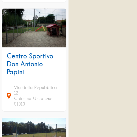
Centro Sportivo
Don Antonio
Papini
Via della Repubblica
12
Chiesina Uzzanese
51013