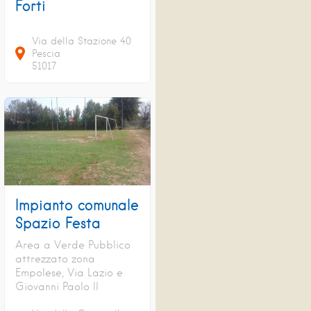
Forti
Via della Stazione
40
Pescia
51017
Impianto comunale
Spazio Festa
Area a Verde Pubblico
attrezzato zona
Empolese, Via Lazio e
Giovanni Paolo II