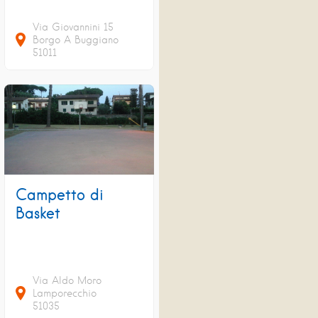
Via Giovannini
15
Borgo A Buggiano
51011
Campetto di
Basket
Via Aldo Moro
Lamporecchio
51035