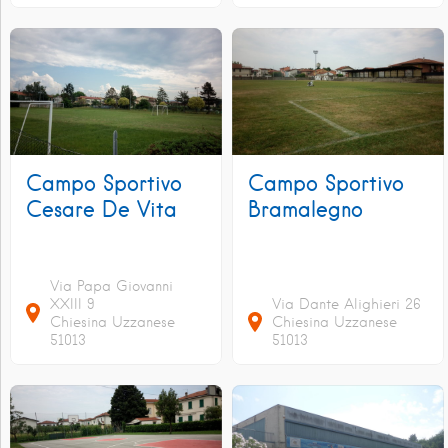
Campo Sportivo
Campo Sportivo
Cesare De Vita
Bramalegno
Via Papa Giovanni
XXIII
9
Via Dante Alighieri
26
Chiesina Uzzanese
Chiesina Uzzanese
51013
51013