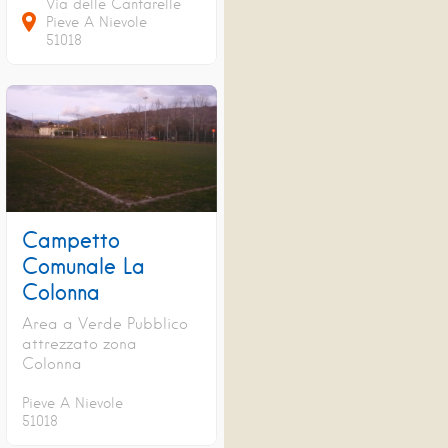
Via delle Cantarelle
Pieve A Nievole
51018
Campetto
Comunale La
Colonna
Area a Verde Pubblico
attrezzato zona
Colonna
Pieve A Nievole
51018